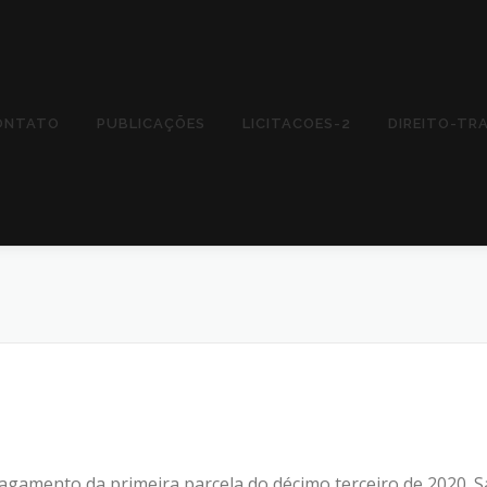
ONTATO
PUBLICAÇÕES
LICITACOES-2
DIREITO-TR
gamento da primeira parcela do décimo terceiro de 2020. S