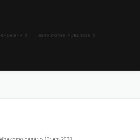
ABALHISTA-2
SERVIDORES-PUBLICOS-2
aiba como pagar o 13º em 2020.