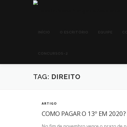
Pular
para
o
conteúdo
INÍCIO
O ESCRITÓRIO
EQUIPE
C
CONCURSOS-2
TAG:
DIREITO
ARTIGO
COMO PAGAR O 13º EM 2020?
No fim de novembro vence o prazo de pa