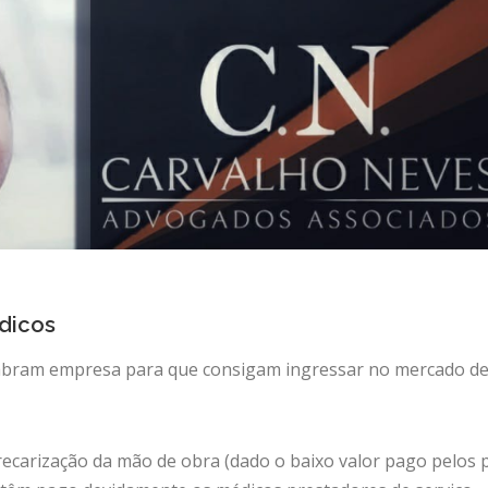
dicos
ram empresa para que consigam ingressar no mercado de tr
ecarização da mão de obra (dado o baixo valor pago pelos