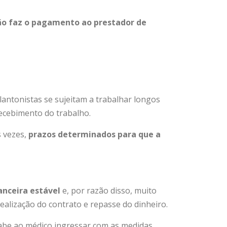
ão faz o pagamento ao prestador de
lantonistas se sujeitam a trabalhar longos
recebimento do trabalho.
 vezes,
prazos determinados para que a
anceira estável
e, por razão disso, muito
ealização do contrato e repasse do dinheiro.
abe ao médico ingressar com as medidas