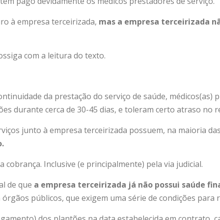
têm pago devidamente os médicos prestadores de serviço.
iro à empresa terceirizada,
mas a empresa terceirizada n
ossiga com a leitura do texto.
ntinuidade da prestação do serviço de saúde, médicos(as) p
tões durante cerca de 30-45 dias, e toleram certo atraso no 
viços junto à empresa terceirizada possuem, na maioria das
.
cobrança. Inclusive (e principalmente) pela via judicial.
al de que
a empresa terceirizada já não possui saúde fin
 órgãos públicos, que exigem uma série de condições para r
gamento) dos plantões na data estabelecida em contrato, c