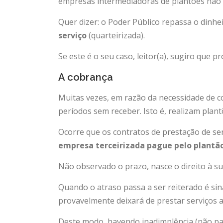
empresas intermediadoras de plantões não 
Quer dizer: o
Poder Público repassa o dinhe
serviço
(quarteirizada).
Se este é o seu caso, leitor(a), sugiro que pr
A cobrança
Muitas vezes, em razão da necessidade de co
períodos sem receber. Isto é, realizam plan
Ocorre que os contratos de prestação de ser
empresa terceirizada pague pelo plantão
Não observado o prazo, nasce o direito à sua 
Quando o atraso passa a ser reiterado é sin
provavelmente deixará de prestar serviços a
Deste modo, havendo inadimplência (não pa