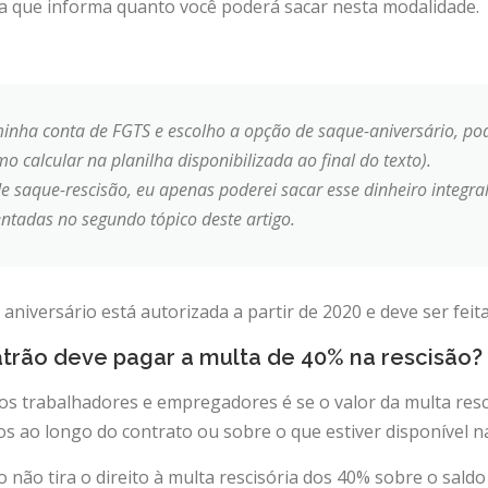
bela que informa quanto você poderá sacar nesta modalidade.
inha conta de FGTS e escolho a opção de saque-aniversário, pod
o calcular na planilha disponibilizada ao final do texto).
 saque-rescisão, eu apenas poderei sacar esse dinheiro integr
entadas no segundo tópico deste artigo.
niversário está autorizada a partir de 2020 e deve ser fei
atrão deve pagar a multa de 40% na rescisão?
 os trabalhadores e empregadores é se o valor da multa resc
tos ao longo do contrato ou sobre o que estiver disponível n
o não tira o direito à multa rescisória dos 40% sobre o sald