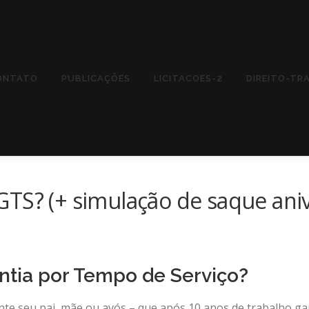
ONTATO
PUBLICAÇÕES
LICITACOES-2
DIREITO-TR
TS? (+ simulação de saque aniv
ntia por Tempo de Serviço?
nte seu pai, mãe ou avós – que após 10 anos de trabalho ga