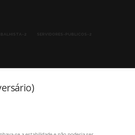
ABALHISTA-2
SERVIDORES-PUBLICOS-2
ersário)
nhava-se a estabilidade e não poderia ser