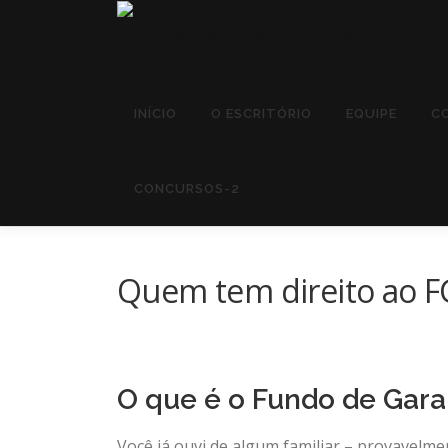
Pular
para
o
conteúdo
INÍCIO
O ESCRITÓRIO
EQUIPE
C
CONCURSOS-2
Quem tem direito ao FG
O que é o Fundo de Gara
Você já ouvi de algum familiar – provavelme