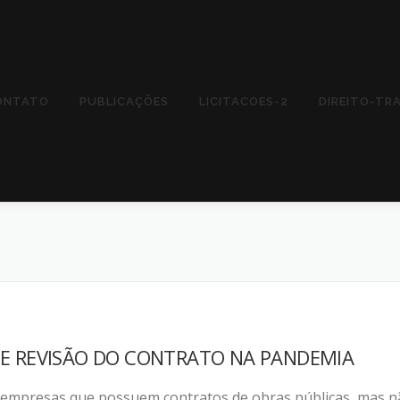
ONTATO
PUBLICAÇÕES
LICITACOES-2
DIREITO-TR
 E REVISÃO DO CONTRATO NA PANDEMIA
as empresas que possuem contratos de obras públicas, mas 