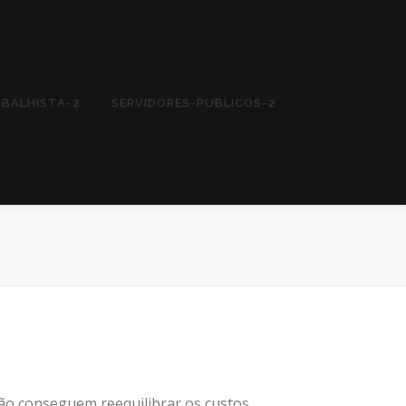
ABALHISTA-2
SERVIDORES-PUBLICOS-2
não conseguem reequilibrar os custos