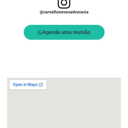
@carvalhonevesadvocacia
Agende uma reunião