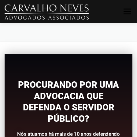
Menu
INÍCIO
O ESCRITÓRIO
EQUIPE
CONTATO
PUBLICAÇÕES
LICITACOES-2
DIREITO-TRABALHISTA-2
PROCURANDO POR UMA
ADVOCACIA QUE
SERVIDORES-PUBLICOS-2
CONCURSOS-2
DEFENDA O SERVIDOR
PÚBLICO?
Nós atuamos há mais de 10 anos defendendo