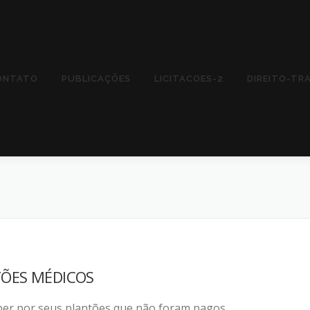
ONTATO
PUBLICAÇÕES
LICITACOES-2
DIREITO-TR
TÕES MÉDICOS
ber por seus plantões que não foram pagos.