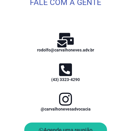
FALE COM A GENTE
rodolfo@carvalhoneves.adv.br
(43) 3323-4290
@carvalhonevesadvocacia
Agende uma reunião