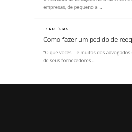
empresas, de pequeno a …
.
/
NOTÍCIAS
Como fazer um pedido de reequ
“O que vocês – e muitos dos advogados 
de seus fornecedores …