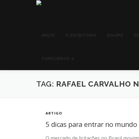
Pular
para
o
conteúdo
INÍCIO
O ESCRITÓRIO
EQUIPE
C
CONCURSOS-2
TAG:
RAFAEL CARVALHO 
ARTIGO
5 dicas para entrar no mundo d
O mercado de licitações no Brasil movim