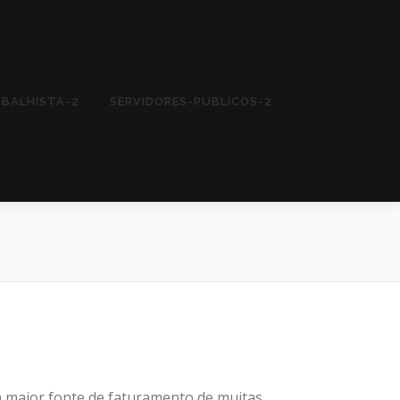
ABALHISTA-2
SERVIDORES-PUBLICOS-2
 a maior fonte de faturamento de muitas