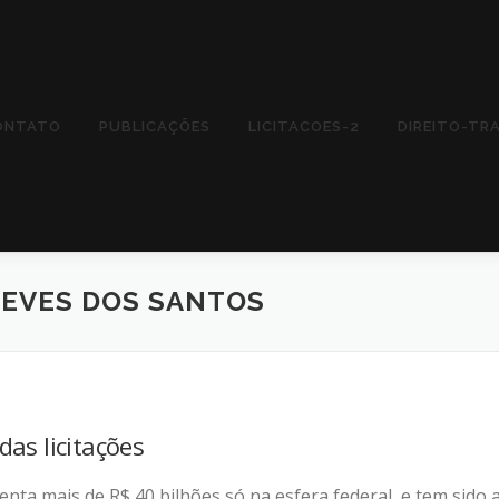
ONTATO
PUBLICAÇÕES
LICITACOES-2
DIREITO-TR
NEVES DOS SANTOS
as licitações
enta mais de R$ 40 bilhões só na esfera federal, e tem sido