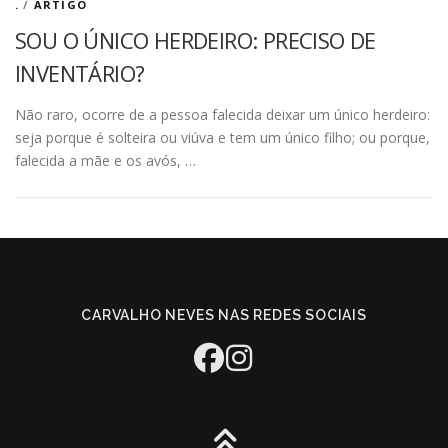
.
/
ARTIGO
SOU O ÚNICO HERDEIRO: PRECISO DE
INVENTÁRIO?
Não raro, ocorre de a pessoa falecida deixar um único herdeiro:
seja porque é solteira ou viúva e tem um único filho; ou porque,
falecida a mãe e os avós, …
CARVALHO NEVES NAS REDES SOCIAIS