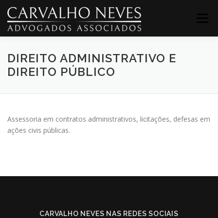
Menu
DIREITO ADMINISTRATIVO E
INÍCIO
O ESCRITÓRIO
EQUIPE
CONTATO
DIREITO PÚBLICO
PUBLICAÇÕES
LICITACOES-2
Assessoria em contratos administrativos, licitações, defesas em
DIREITO-TRABALHISTA-2
ações civis públicas.
SERVIDORES-PUBLICOS-2
CONCURSOS-2
CARVALHO NEVES NAS REDES SOCIAIS