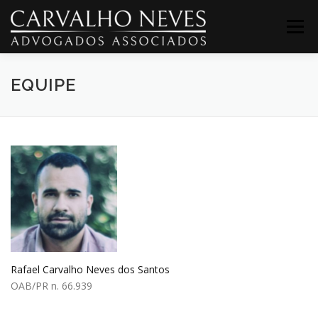
Pular
para
Menu
o
conteúdo
EQUIPE
INÍCIO
O ESCRITÓRIO
EQUIPE
CONTATO
PUBLICAÇÕES
LICITACOES-2
DIREITO-TRABALHISTA-2
SERVIDORES-PUBLICOS-2
CONCURSOS-2
Rafael Carvalho Neves dos Santos
OAB/PR n. 66.939